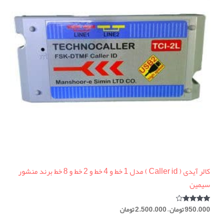
کالر آیدی ( Caller id ) مدل 1 خط و 4 خط و 2 خط و 8 خط برند منشور
سیمین
950.000
تومان
–
2.500.000
تومان
امتیاز
4.00