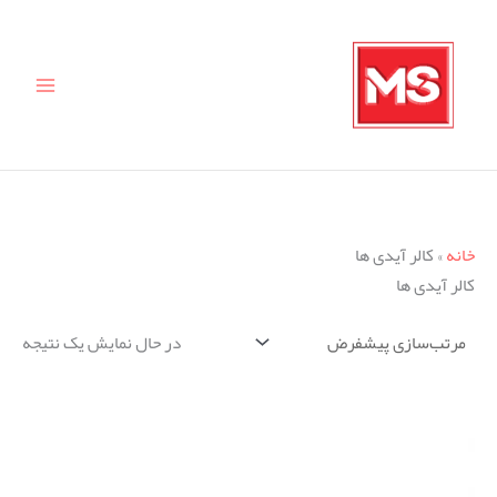
رش
ج
ه
س
حتوا
ت
ج
و
ب
ر
خانه
»
کالر آیدی ها
ا
کالر آیدی ها
ی
:
در حال نمایش یک نتیجه
محدوده
قیمت:
950.000 تومان
تا
2.500.000 تومان